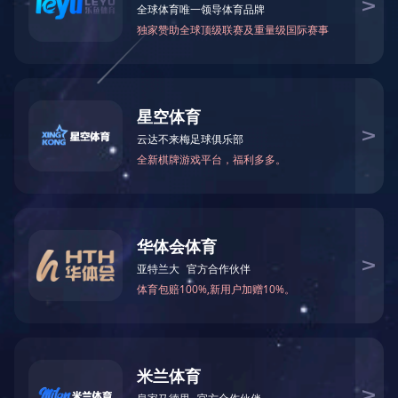
浙茶新闻
业界资讯
集团视窗
联系我们
地址: 梅坞庄园店 杭州市西湖
区梅家坞2号
传真:
邮箱: zjtpco@zjtea.com