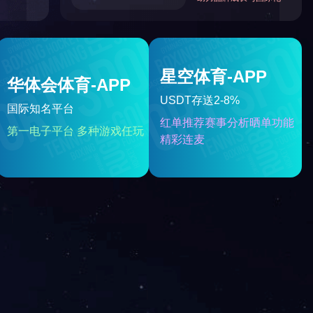
育，以严的作风抓好团员管理，推动公司共青
题学习会