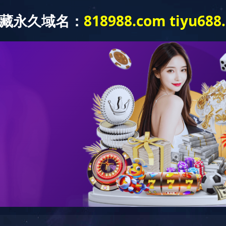
党群园地
茶与生活
联系我们
Party sentiment Garden
当前位置：