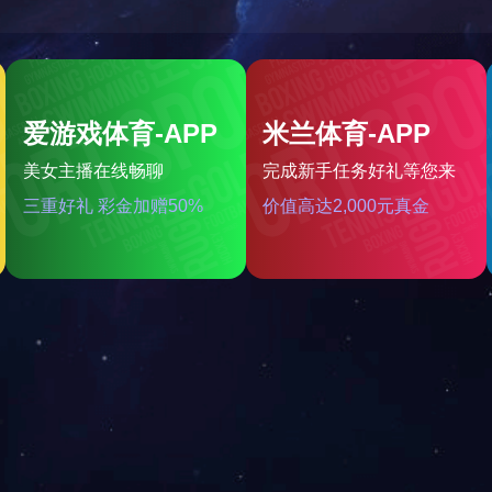
治团中聚力量，抓实深入贯彻中央八项规定精神学习教
新台阶，为公司高质量发展贡献青春智慧和力量。
（中国）狮峰茶业党支部与龙坞茶镇茶业党支部举行党建共建活动
（中国）党委理论学习中心组举行《党政机关厉行节约反对浪费条例》专
建设
茶与生活
联系我们
28