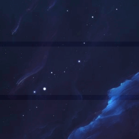
）团委召开半年度工作总结会
7 09:42:08
撰稿人：郑名祖
浏览量：1331
日，开云（中国）团委召开2025年上半年工作总结会，
讲话，公司团委委员参加会议并作交流发言。
与会人员首先学习了习近平总书记关于青年工作的重要论
殷切期望与要求，并总结回顾上半年公司团组织工作开
调，公司团委和各团支部要清醒认识当前工作差距，坚持
举措激发团组织活力。一是持续强化青年思想政治引领
于创新，善于思考，围绕公司品牌建设、市场拓展、项