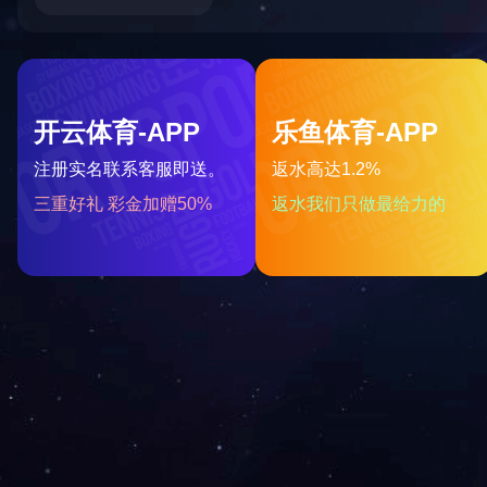
三是在从严
团工作再上
上一篇：
开云
下一篇：
开云
开云在线登录官网
新闻中心
党群园地
集团
Copyright © 2017-2027
www.indiansuperheroes.com
All Rights Reserved.
浙ICP备2021004884号-2
公安备案号：330103020037