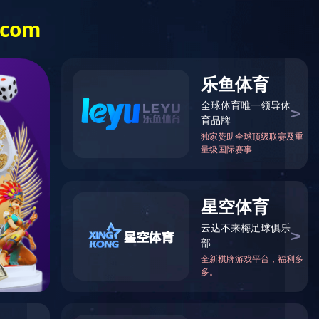
在线商城
|
旗下品牌
|
微信
|
微博
首页
>
党群园地
>
开云（中国）团委召开半年度工作总结会